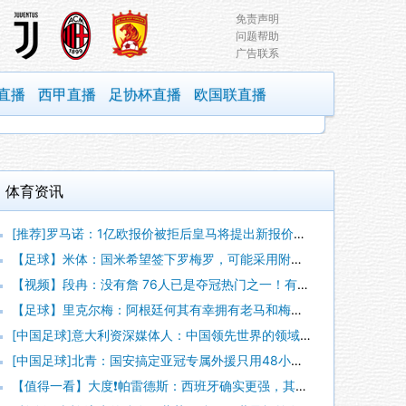
免责声明
问题帮助
广告联系
直播
西甲直播
足协杯直播
欧国联直播
体育资讯
[推荐]罗马诺：1亿欧报价被拒后皇马将提出新报价，迪奥曼德也
【足球】米体：国米希望签下罗梅罗，可能采用附带强制买断条款的
【视频】段冉：没有詹 76人已是夺冠热门之一！有了就成最大热
【足球】里克尔梅：阿根廷何其有幸拥有老马和梅西； 体力充沛决
[中国足球]意大利资深媒体人：中国领先世界的领域有很多，足球
[中国足球]北青：国安搞定亚冠专属外援只用48小时，目前只给
【值得一看】大度❗️帕雷德斯：西班牙确实更强，其他没啥好辟谣